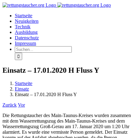
Zum
Inhalt
Startseite
springen
Neuigkeiten
Technik
Ausbildung
Datenschutz
Impressum
Suche
nach:
Einsatz – 17.01.2020 H Fluss Y
Startseite
Einsatz
Einsatz – 17.01.2020 H Fluss Y
Zurück
Vor
Die Rettungstaucher des Main-Taunus-Kreises wurden zusammen
mit dem Wasserrettungszug des Main-Taunus-Kreises und dem
Wasserrettungszug Groß-Gerau am 17. Januar 2020 um 1:20 Uhr
alarmiert. Es wurde eine vermisste Person gemeldet. Der Einsatz
konnte auf der Anfahrt abgebrochen werden, da die Person